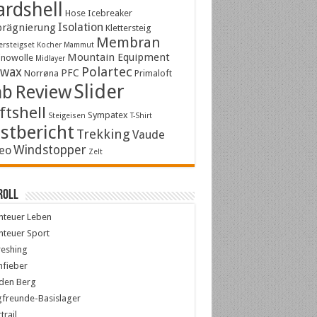
rdshell
Hose
Icebreaker
Isolation
rägnierung
Klettersteig
Membran
ersteigset
Kocher
Mammut
Mountain Equipment
inowolle
Midlayer
Polartec
kwax
PFC
Norrøna
Primaloft
Slider
ab
Review
ftshell
Sympatex
Steigeisen
T-Shirt
stbericht
Trekking
Vaude
Windstopper
eo
Zelt
roll
nteuer Leben
teuer Sport
reshing
nfieber
den Berg
freunde-Basislager
trail