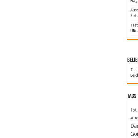
Flag
Ausr
Soft
Test
Ultr
Belie
Test
Leic
Tags
1st
Ausr
Da
Go