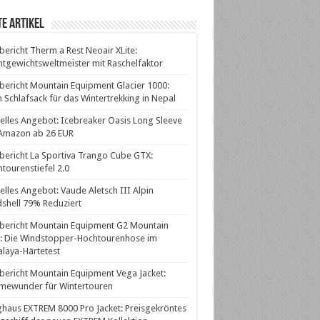
e Artikel
bericht Therm a Rest Neoair XLite:
htgewichtsweltmeister mit Raschelfaktor
bericht Mountain Equipment Glacier 1000:
 Schlafsack für das Wintertrekking in Nepal
elles Angebot: Icebreaker Oasis Long Sleeve
 Amazon ab 26 EUR
bericht La Sportiva Trango Cube GTX:
tourenstiefel 2.0
elles Angebot: Vaude Aletsch III Alpin
shell 79% Reduziert
bericht Mountain Equipment G2 Mountain
: Die Windstopper-Hochtourenhose im
laya-Härtetest
bericht Mountain Equipment Vega Jacket:
mewunder für Wintertouren
haus EXTREM 8000 Pro Jacket: Preisgekröntes