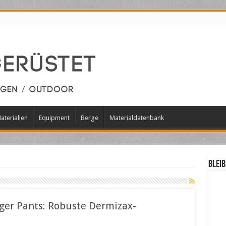
aterialien
Equipment
Berge
Materialdatenbank
Bleib
iger Pants: Robuste Dermizax-