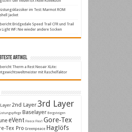
gschiff der neuen EXTREM Kollektion
üstungsklassiker im Test: Marmot ROM
shell Jacket
bericht Bridgedale Speed Trail CFR und Trail
a Light WF: Nie wieder andere Socken
bteste Artikel
bericht Therm a Rest Neoair XLite:
htgewichtsweltmeister mit Raschelfaktor
3rd Layer
2nd Layer
 Layer
Baselayer
üstungspflege
Bergsteigen
Gore-Tex
eVent
une
Fleece
Flex1
Haglöfs
re-Tex Pro
Greenpeace