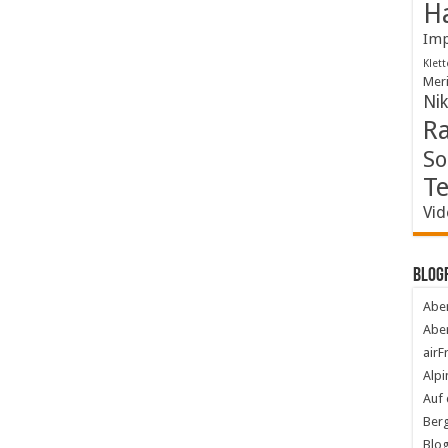
Ha
Imp
Klett
Mer
Ni
R
So
Te
Vid
Blog
Abe
Aben
airF
Alpi
Auf 
Berg
Blog