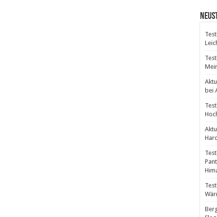
Neust
Test
Leic
Test
Mein
Aktu
bei
Test
Hoch
Aktu
Hard
Test
Pant
Hima
Test
Wär
Berg