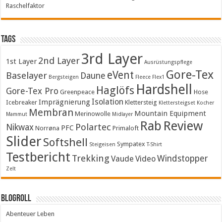
Raschelfaktor
Tags
3rd Layer
2nd Layer
1st Layer
Ausrüstungspflege
Gore-Tex
eVent
Baselayer
Daune
Bergsteigen
Fleece
Flex1
Hardshell
Haglöfs
Gore-Tex Pro
Greenpeace
Hose
Isolation
Imprägnierung
Icebreaker
Klettersteig
Klettersteigset
Kocher
Membran
Mountain Equipment
Merinowolle
Mammut
Midlayer
Rab
Review
Polartec
Nikwax
PFC
Norrøna
Primaloft
Slider
Softshell
Sympatex
Steigeisen
T-Shirt
Testbericht
Trekking
Windstopper
Vaude
Video
Zelt
Blogroll
Abenteuer Leben