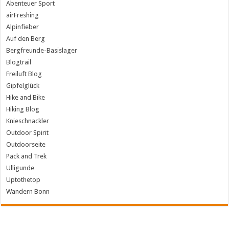
Abenteuer Sport
airFreshing
Alpinfieber
Auf den Berg
Bergfreunde-Basislager
Blogtrail
Freiluft Blog
Gipfelglück
Hike and Bike
Hiking Blog
Knieschnackler
Outdoor Spirit
Outdoorseite
Pack and Trek
Ulligunde
Uptothetop
Wandern Bonn