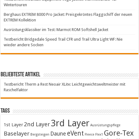
Wintertouren
Berghaus EXTREM 8000 Pro Jacket: Preisgekröntes Flaggschiff der neuen
EXTREM Kollektion
Ausrüstungsklassiker im Test: Marmot ROM Softshell Jacket
Testbericht Bridgedale Speed Trail CFR und Trail Ultra Light WF: Nie
wieder andere Socken
Beliebteste Artikel
Testbericht Therm a Rest Neoair XLite: Leichtgewichtsweltmeister mit
Raschelfaktor
Tags
3rd Layer
2nd Layer
1st Layer
Ausrüstungspflege
Gore-Tex
eVent
Baselayer
Daune
Bergsteigen
Fleece
Flex1