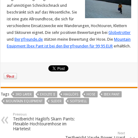
auf unnötigen Schnickschnack und
beschränkt sich auf das Wesentliche. Sie
ist eine gute Allroundhose, die sich für
verschiedene Einsatzzwecke wie Wanderungen, Hochtouren, Klettern
und Skitouren eignet. Die sehr positiven Bewertungen bei
Globetrotter
und
Bergfreunde.de
stützen meine Bewertung der Hose. Die
Mountain
Equipment Ibex Pant ist bei den Bergfreunden für 99,95 EUR
erhältlich.
Tags
3RD LAYER
EXOLITE II
HAGLÖFS
HOSE
IBEX PANT
MOUNTAIN EQUIPMENT
SLIDER
SOFTSHELL
Previous
Testbericht Haglöfs Skarn Pants:
Flexable-Hochtourenhose im
Härtetest
Next
Testbericht Vaude Power Lizard