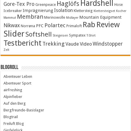
Hardshell
Haglöfs
Gore-Tex Pro
Greenpeace
Hose
Isolation
Imprägnierung
Icebreaker
Klettersteig
Klettersteigset
Kocher
Membran
Mountain Equipment
Merinowolle
Mammut
Midlayer
Rab
Review
Polartec
Nikwax
PFC
Norrøna
Primaloft
Slider
Softshell
Sympatex
Steigeisen
T-Shirt
Testbericht
Trekking
Windstopper
Vaude
Video
Zelt
Blogroll
Abenteuer Leben
Abenteuer Sport
airFreshing
Alpinfieber
Auf den Berg
Bergfreunde-Basislager
Blogtrail
Freiluft Blog
Gipfelglück