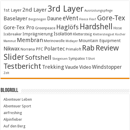
3rd Layer
2nd Layer
1st Layer
Ausrüstungspflege
Gore-Tex
eVent
Baselayer
Daune
Bergsteigen
Fleece
Flex1
Hardshell
Haglöfs
Gore-Tex Pro
Greenpeace
Hose
Isolation
Imprägnierung
Icebreaker
Klettersteig
Klettersteigset
Kocher
Membran
Mountain Equipment
Merinowolle
Mammut
Midlayer
Rab
Review
Polartec
Nikwax
PFC
Norrøna
Primaloft
Slider
Softshell
Sympatex
Steigeisen
T-Shirt
Testbericht
Trekking
Windstopper
Vaude
Video
Zelt
Blogroll
Abenteuer Leben
Abenteuer Sport
airFreshing
Alpinfieber
Auf den Berg