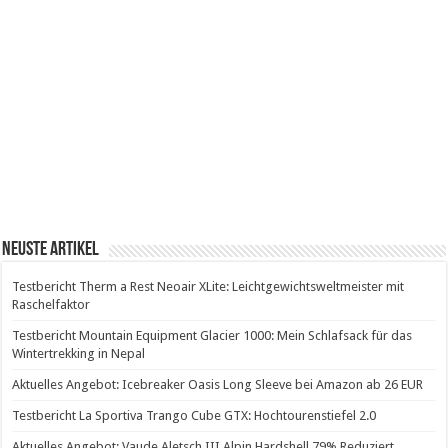
Neuste Artikel
Testbericht Therm a Rest Neoair XLite: Leichtgewichtsweltmeister mit
Raschelfaktor
Testbericht Mountain Equipment Glacier 1000: Mein Schlafsack für das
Wintertrekking in Nepal
Aktuelles Angebot: Icebreaker Oasis Long Sleeve bei Amazon ab 26 EUR
Testbericht La Sportiva Trango Cube GTX: Hochtourenstiefel 2.0
Aktuelles Angebot: Vaude Aletsch III Alpin Hardshell 79% Reduziert