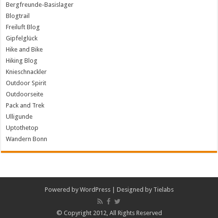
Bergfreunde-Basislager
Blogtrail
Freiluft Blog
Gipfelglück
Hike and Bike
Hiking Blog
Knieschnackler
Outdoor Spirit
Outdoorseite
Pack and Trek
Ulligunde
Uptothetop
Wandern Bonn
Powered by
WordPress
| Designed by
Tielabs
© Copyright 2012, All Rights Reserved