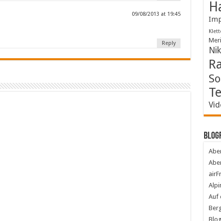
Ha
09/08/2013 at 19:45
Imp
Klett
Mer
Reply
Ni
R
So
Te
Vid
Blog
Abe
Aben
airF
Alpi
Auf 
Berg
Blog