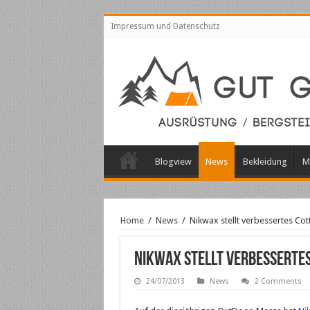
Impressum und Datenschutz
Blogview
News
Bekleidung
M
Home
/
News
/
Nikwax stellt verbessertes Cot
Nikwax stellt verbesserte
24/07/2013
News
2 Comments