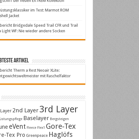
gschiff der neuen EXTREM Kollektion
üstungsklassiker im Test: Marmot ROM
shell Jacket
bericht Bridgedale Speed Trail CFR und Trail
a Light WF: Nie wieder andere Socken
bteste Artikel
bericht Therm a Rest Neoair XLite:
htgewichtsweltmeister mit Raschelfaktor
3rd Layer
2nd Layer
 Layer
Baselayer
üstungspflege
Bergsteigen
Gore-Tex
eVent
une
Fleece
Flex1
Haglöfs
re-Tex Pro
Greenpeace