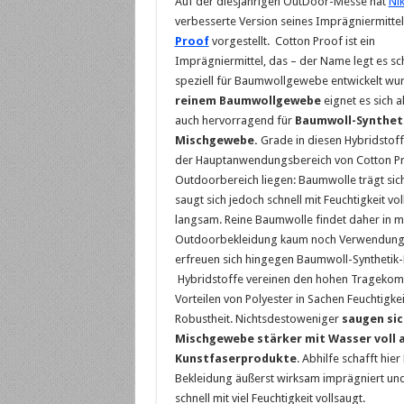
Auf der diesjährigen OutDoor-Messe hat
Ni
verbesserte Version seines Imprägniermitte
Proof
vorgestellt. Cotton Proof ist ein
Imprägniermittel, das – der Name legt es s
speziell für Baumwollgewebe entwickelt wu
reinem Baumwollgewebe
eignet es sich a
auch hervorragend für
Baumwoll-Synthet
Mischgewebe.
Grade in diesen Hybridstoff
der Hauptanwendungsbereich von Cotton P
Outdoorbereich liegen: Baumwolle trägt si
saugt sich jedoch schnell mit Feuchtigkeit vol
langsam. Reine Baumwolle findet daher in 
Outdoorbekleidung kaum noch Verwendung. 
erfreuen sich hingegen Baumwoll-Syntheti
Hybridstoffe vereinen den hohen Tragekom
Vorteilen von Polyester in Sachen Feuchtig
Robustheit. Nichtsdestoweniger
saugen si
Mischgewebe stärker mit Wasser voll a
Kunstfaserprodukte
. Abhilfe schafft hie
Bekleidung äußerst wirksam imprägniert und 
schnell mit viel Feuchtigkeit vollsaugt.