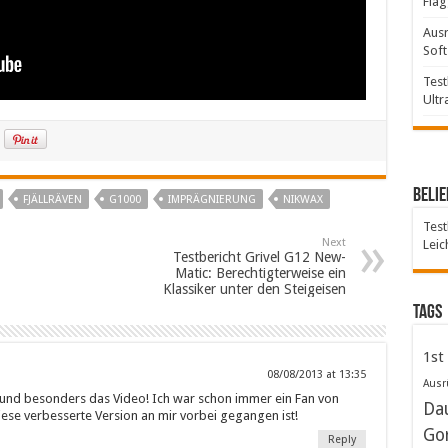
Flag
Ausr
Soft
Test
Ultr
Belie
FJÄLLRÄVEN
G1000
IMPRÄGNIERUNG
NIKWAX
Test
Next
Leic
Testbericht Grivel G12 New-
Matic: Berechtigterweise ein
Klassiker unter den Steigeisen
Tags
1st
08/08/2013 at 13:35
Ausr
g und besonders das Video! Ich war schon immer ein Fan von
Da
se verbesserte Version an mir vorbei gegangen ist!
Go
Reply