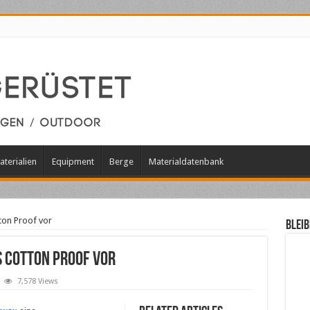
aterialien
Equipment
Berge
Materialdatenbank
ton Proof vor
Bleib
s Cotton Proof vor
7,578 Views