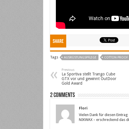
Share
Tags
AUSRÜSTUNGSPFLEGE
COTTON PROOF
Previous
La Sportiva stellt Trango Cube
GTX vor und gewinnt OutDoor
Gold Award
2 comments
Flori
Vielen Dank für diesen Eintra
NIKWAX – erschreckend das die