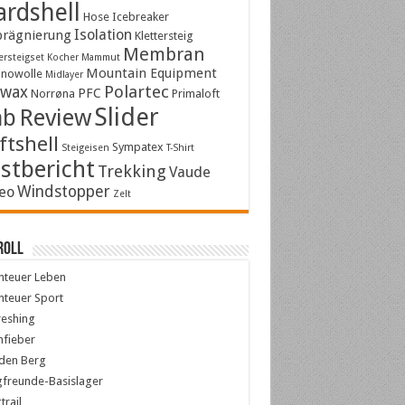
rdshell
Hose
Icebreaker
Isolation
rägnierung
Klettersteig
Membran
ersteigset
Kocher
Mammut
Mountain Equipment
inowolle
Midlayer
Polartec
kwax
PFC
Norrøna
Primaloft
Slider
ab
Review
ftshell
Sympatex
Steigeisen
T-Shirt
stbericht
Trekking
Vaude
Windstopper
eo
Zelt
roll
nteuer Leben
teuer Sport
reshing
nfieber
den Berg
freunde-Basislager
trail