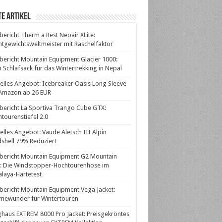
e Artikel
bericht Therm a Rest Neoair XLite:
htgewichtsweltmeister mit Raschelfaktor
bericht Mountain Equipment Glacier 1000:
 Schlafsack für das Wintertrekking in Nepal
elles Angebot: Icebreaker Oasis Long Sleeve
 Amazon ab 26 EUR
bericht La Sportiva Trango Cube GTX:
tourenstiefel 2.0
elles Angebot: Vaude Aletsch III Alpin
shell 79% Reduziert
bericht Mountain Equipment G2 Mountain
: Die Windstopper-Hochtourenhose im
laya-Härtetest
bericht Mountain Equipment Vega Jacket:
mewunder für Wintertouren
haus EXTREM 8000 Pro Jacket: Preisgekröntes