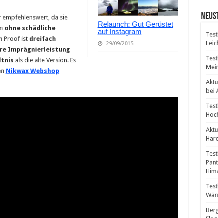
Neust
 empfehlenswert, da sie
Relaunch: Gut Gerüstet
rn
ohne schädliche
auf Instagram
Test
 Proof ist
dreifach
Leic
29/09/2015
re Imprägnierleistung
Test
ltnis
als die alte Version. Es
Mein
en
Nikwax Webshop
Aktu
bei
Test
Hoch
Aktu
Hard
Test
Pant
Hima
Test
Wär
Berg