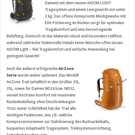
Damen) mit dem neuem AXIOM LIGHT
Tragesystem und einem Leergewicht von unter
2 kg. Das offene Honeycomb Meshgewebe mit
EVA-Polsterung im Rücken sorgt für optimalen
Tragekomfort und eine hervorragende
Belüftung. Dennoch ist das Material robust und besonders reißfest,
während zahlreiche funktionelle Details keine Wünsche offen lassen.
AXIOM Light – Viel Tragekomfort und einfache Anwendung bei
geringem Gewicht!
Auch die äußerst erfolgreiche
AirZone
Serie
wurde weiter optimiert. Das Modell
AirZone Trail (erhältlich in den Größen 25L,
35L, sowie für Damen ND24 bzw. ND32,
vereint höchsten Komfort mit maximaler
Rückenbelüftung ohne Einschränkungen.
Trotz seiner Schlichtheit hat der Trail alle
wichtigen Funktionen, wie z.B. seitliche
Kompressionsriemen zur Stabilisierung des Rucksackinhalts,
bequemes AdaptiveFit Tragesystem, Trinksystemvorrichtung,
Sicherheitstaschen uvm.