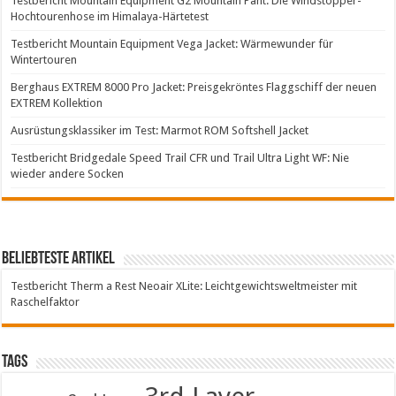
Testbericht Mountain Equipment G2 Mountain Pant: Die Windstopper-
Hochtourenhose im Himalaya-Härtetest
Testbericht Mountain Equipment Vega Jacket: Wärmewunder für
Wintertouren
Berghaus EXTREM 8000 Pro Jacket: Preisgekröntes Flaggschiff der neuen
EXTREM Kollektion
Ausrüstungsklassiker im Test: Marmot ROM Softshell Jacket
Testbericht Bridgedale Speed Trail CFR und Trail Ultra Light WF: Nie
wieder andere Socken
Beliebteste Artikel
Testbericht Therm a Rest Neoair XLite: Leichtgewichtsweltmeister mit
Raschelfaktor
Tags