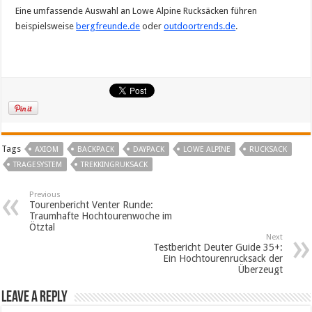
Eine umfassende Auswahl an Lowe Alpine Rucksäcken führen
beispielsweise
bergfreunde.de
oder
outdoortrends.de
.
Tags
AXIOM
BACKPACK
DAYPACK
LOWE ALPINE
RUCKSACK
TRAGESYSTEM
TREKKINGRUKSACK
Previous
Tourenbericht Venter Runde:
Traumhafte Hochtourenwoche im
Ötztal
Next
Testbericht Deuter Guide 35+:
Ein Hochtourenrucksack der
Überzeugt
Leave a Reply