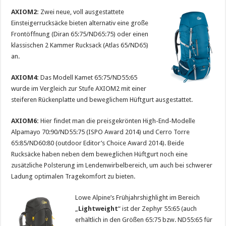
AXIOM2:
Zwei neue, voll ausgestattete
Einsteigerrucksäcke bieten alternativ eine große
Frontöffnung (Diran 65:75/ND65:75) oder einen
klassischen 2 Kammer Rucksack (Atlas 65/ND65)
an.
AXIOM4:
Das Modell Kamet 65:75/ND55:65
wurde im Vergleich zur Stufe AXIOM2 mit einer
steiferen Rückenplatte und beweglichem Hüftgurt ausgestattet.
AXIOM6:
Hier findet man die preisgekrönten High-End-Modelle
Alpamayo 70:90/ND55:75 (ISPO Award 2014) und Cerro Torre
65:85/ND60:80 (outdoor Editor’s Choice Award 2014). Beide
Rucksäcke haben neben dem beweglichen Hüftgurt noch eine
zusätzliche Polsterung im Lendenwirbelbereich, um auch bei schwerer
Ladung optimalen Tragekomfort zu bieten.
Lowe Alpine’s Frühjahrshighlight im Bereich
„
Lightweight
“ ist der Zephyr 55:65 (auch
erhältlich in den Größen 65:75 bzw. ND55:65 für