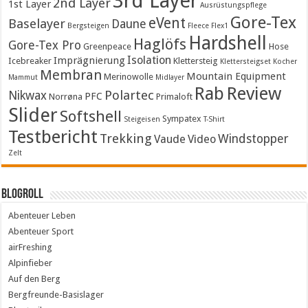
3rd Layer
2nd Layer
1st Layer
Ausrüstungspflege
Gore-Tex
eVent
Baselayer
Daune
Bergsteigen
Fleece
Flex1
Hardshell
Haglöfs
Gore-Tex Pro
Greenpeace
Hose
Isolation
Imprägnierung
Icebreaker
Klettersteig
Klettersteigset
Kocher
Membran
Mountain Equipment
Merinowolle
Mammut
Midlayer
Rab
Review
Polartec
Nikwax
PFC
Norrøna
Primaloft
Slider
Softshell
Sympatex
Steigeisen
T-Shirt
Testbericht
Trekking
Windstopper
Vaude
Video
Zelt
Blogroll
Abenteuer Leben
Abenteuer Sport
airFreshing
Alpinfieber
Auf den Berg
Bergfreunde-Basislager